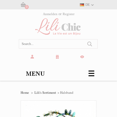
DE
0
Warenkorb:
Anmelden
or
Register
(leer)
MENU
Home
>
Lili's Sortiment
>
Halsband