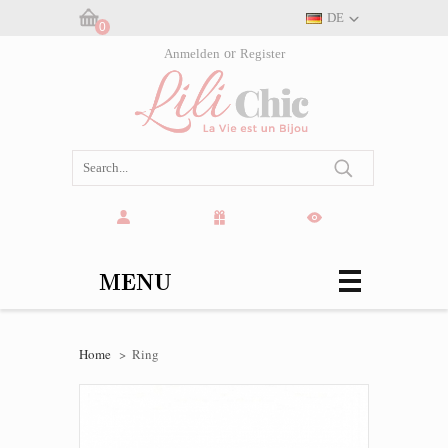
DE
0
Warenkorb:
Anmelden
or
Register
(leer)
MENU
Home
>
Ring