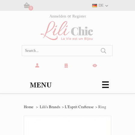
DE
0
Warenkorb:
Anmelden
or
Register
(leer)
MENU
Home
>
Lili's Brands
>
L'Esprit Crafteuse
>
Ring